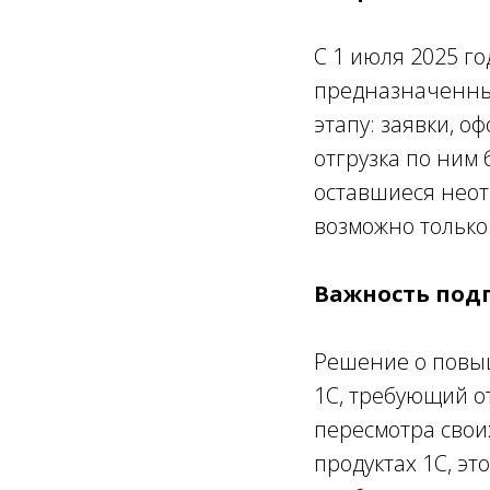
С 1 июля 2025 г
предназначенны
этапу: заявки, о
отгрузка по ним 
оставшиеся неот
возможно только
Важность под
Решение о повы
1С, требующий о
пересмотра свои
продуктах 1С, э