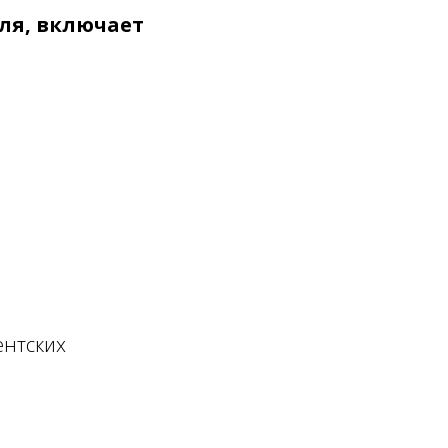
еля, включает
ентских