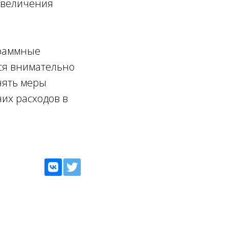
увеличения
граммные
ся внимательно
нять меры
их расходов в