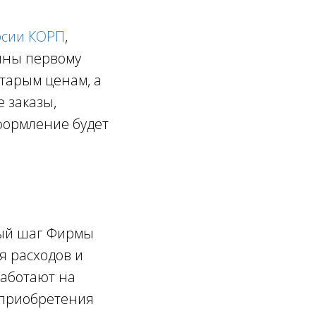
рсии КОРП
,
чны первому
старым ценам, а
е заказы,
формление будет
ный шаг Фирмы
я расходов и
работают на
о приобретения