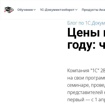
Обучение
1С:Документооборот
Продукты Ак
Блог по 1С:Доку
Цены 
году: 
Компания "1С" 2
на свои програм
семинаре, прове
представителей 
первый — с 1 апр