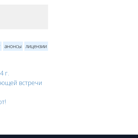
т
анонсы
лицензии
4 г.
дующей встречи
т!