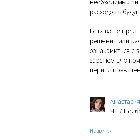
необходимых лиц
расходов в буду
Если ваше пред
решения или ра
ознакомиться с
заранее. Это по
период повышен
Анастасия
Чт 7 Нояб
Нравится