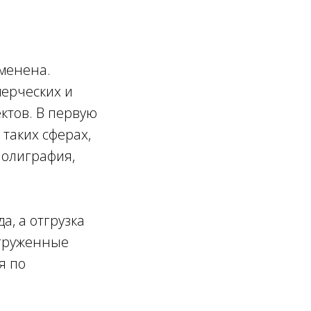
зменена.
ерческих и
ктов. В первую
 таких сферах,
 полиграфия,
а, а отгрузка
тгруженные
я по