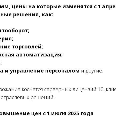
мм, цены на которые изменятся с 1 апр
ные решения, как:
нтооборот;
ерия;
ние торговлей;
ксная автоматизация;
;
та и управление персоналом
и другие.
орожание коснется серверных лицензий 1С, кли
 отраслевых решений.
повышение цен с 1 июля 2025 года