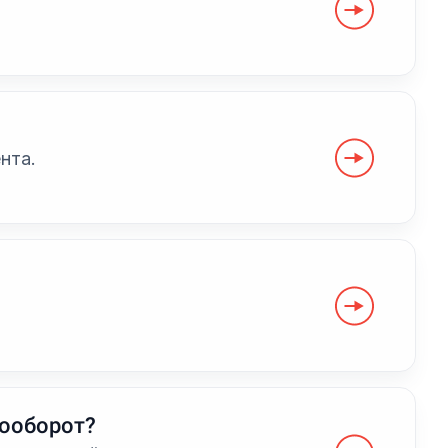
нта.
тооборот?