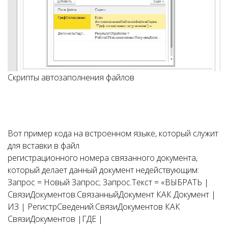
Скрипты автозаполнения файлов
Ссылка на это место страницы:
#example
Вот пример кода на встроенном языке, который служит
для вставки в файл
регистрационного номера связанного документа,
который делает данный документ недействующим:
Запрос
=
Новый
Запрос
;
Запрос.Текст
=
«ВЫБРАТЬ
|
СвязиДокументов.СвязанныйДокумент КАК Документ
|
ИЗ
| РегистрСведений.СвязиДокументов КАК
СвязиДокументов
|ГДЕ
|