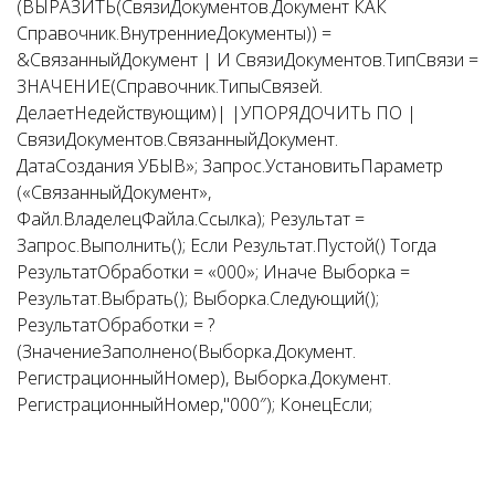
(ВЫРАЗИТЬ(СвязиДокументов.Документ КАК
Справочник.ВнутренниеДокументы)) =
&СвязанныйДокумент
| И СвязиДокументов.ТипСвязи =
ЗНАЧЕНИЕ(Справочник.ТипыСвязей.
Делает
Недействующим)
|
|УПОРЯДОЧИТЬ ПО
|
СвязиДокументов.СвязанныйДокумент.
ДатаСоздания УБЫВ»
;
Запрос.УстановитьПараметр
(
«СвязанныйДокумент»
,
Файл.ВладелецФайла.Ссылка
)
;
Результат
=
Запрос.Выполнить
(
)
;
Если
Результат.Пустой
(
)
Тогда
РезультатОбработки
=
«000»
;
Иначе
Выборка
=
Результат.Выбрать
(
)
;
Выборка.Следующий
(
)
;
РезультатОбработки
=
?
(
ЗначениеЗаполнено
(
Выборка.Документ.
РегистрационныйНомер
)
,
Выборка.Документ.
РегистрационныйНомер
,
"000″
)
;
КонецЕсли
;