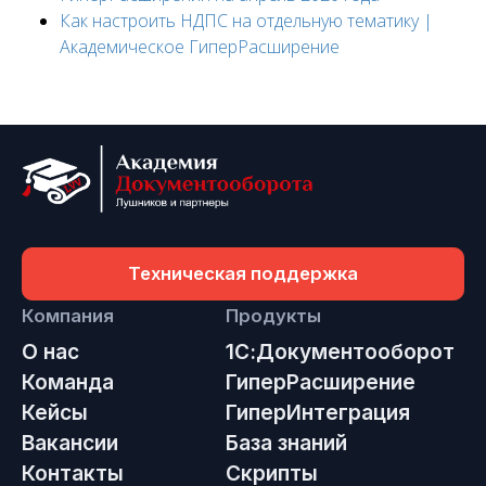
Как настроить НДПС на отдельную тематику |
Академическое ГиперРасширение
Техническая поддержка
Компания
Продукты
О нас
1С:Документооборот
Команда
ГиперРасширение
Кейсы
ГиперИнтеграция
Вакансии
База знаний
Контакты
Скрипты