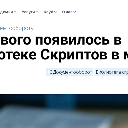
адемии
Услуги
Клуб
О нас
ментообороту
вого появилось в
отеке Скриптов в 
1С:Документооборот
Библиотека ск