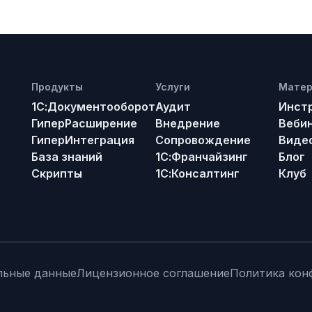
Продукты
Услуги
Мате
1С:Документооборот
Аудит
Инст
ГиперРасширение
Внедрение
Веби
ГиперИнтеграция
Сопровождение
Виде
База знаний
1С:Франчайзинг
Блог
Скрипты
1С:Консалтинг
Клуб
льные данные
Лицензионное соглашение
Политика кон