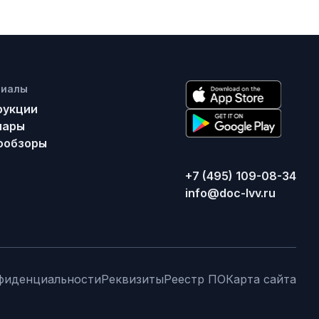
риалы
рукции
нары
ообзоры
+7 (495) 109-08-34
info@doc-lvv.ru
фиденциальности
Реквизиты
Реестр ПО
Карта сайта