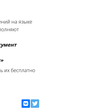
ений на языке
ополняют
кумент
м»
ь их бесплатно