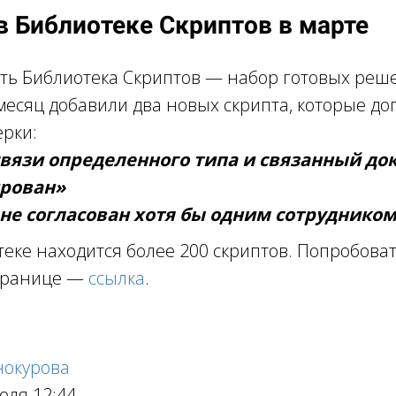
в Библиотеке Скриптов в марте
есть Библиотека Скриптов — набор готовых реш
месяц добавили два новых скрипта, которые д
рки:
вязи определенного типа и связанный до
ирован»
не согласован хотя бы одним сотруднико
теке находится более 200 скриптов. Попробоват
странице —
ссылка
.
нокурова
еля 12:44