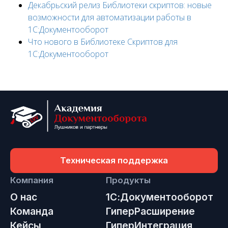
Декабрьский релиз Библиотеки скриптов: новые
возможности для автоматизации работы в
1С:Документооборот
Что нового в Библиотеке Скриптов для
1С:Документооборот
Техническая поддержка
Компания
Продукты
О нас
1С:Документооборот
Команда
ГиперРасширение
Кейсы
ГиперИнтеграция