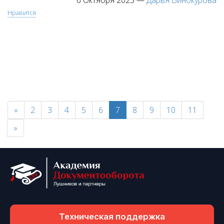
6 Октября 2025
—
Дарья Винокурова
Нравится
«
2
3
4
5
6
7
8
9
10
11
»
Техническая поддержка