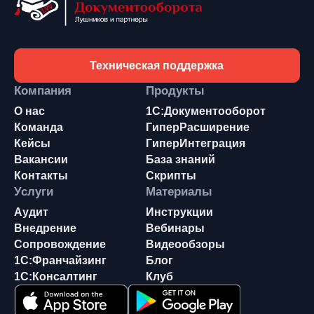
Техническая поддержка
Компания
Продукты
О нас
1С:Документооборот
Команда
ГиперРасширение
Кейсы
ГиперИнтеграция
Вакансии
База знаний
Контакты
Скрипты
Услуги
Материалы
Аудит
Инструкции
Внедрение
Вебинары
Сопровождение
Видеообзоры
1С:Франчайзинг
Блог
1С:Консалтинг
Клуб