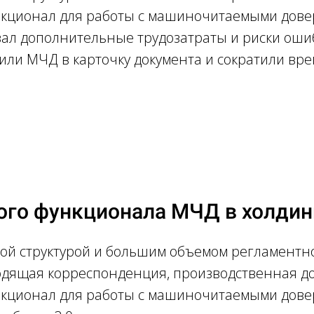
нкционал для работы с машиночитаемыми дове
ал дополнительные трудозатраты и риски ошиб
оили МЧД в карточку документа и сократили вре
го функционала МЧД в холдин
ной структурой и большим объемом регламентн
одящая корреспонденция, производственная док
нкционал для работы с машиночитаемыми дов