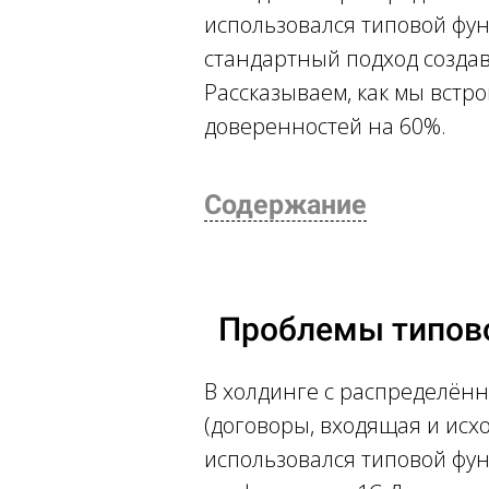
использовался типовой фу
стандартный подход создав
Рассказываем, как мы встр
доверенностей на 60%.
Содержание
Ссылка на это место страницы:
#problems
Проблемы типово
В холдинге с распределён
(договоры, входящая и исх
использовался типовой фу