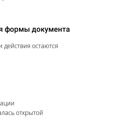
ия формы документа
и действия остаются
зации
алась открытой