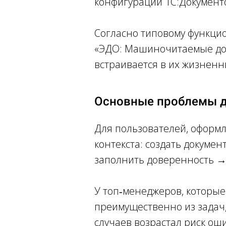
конфигурации 1С:Документо
Согласно типовому функци
«ЭДО: Машиночитаемые дове
встраивается в их жизненн
Основные проблемы д
Для пользователей, оформ
контекста: создать докуме
заполнить доверенность → 
У топ‑менеджеров, которы
преимущественно из задач,
случаев возрастал риск ош