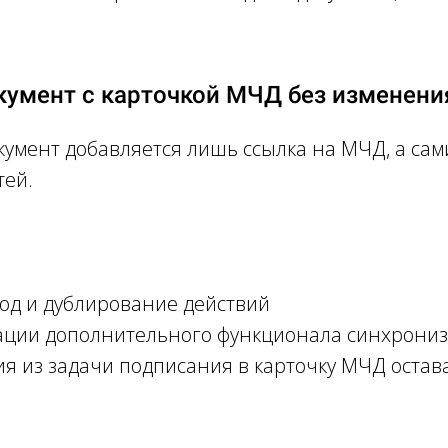
окумент с карточкой МЧД без изменен
окумент добавляется лишь ссылка на МЧД, а сам
тей.
од и дублирование действий
ации дополнительного функционала синхрони
 из задачи подписания в карточку МЧД остав
n