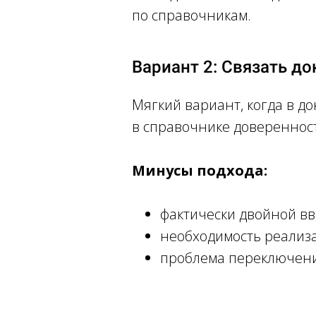
по справочникам.
Вариант 2: Связать д
Мягкий вариант, когда в д
в справочнике довереннос
Минусы подхода:
фактически двойной вв
необходимость реализ
проблема переключения
Ссылка на это место страницы:
#chosen-solutio