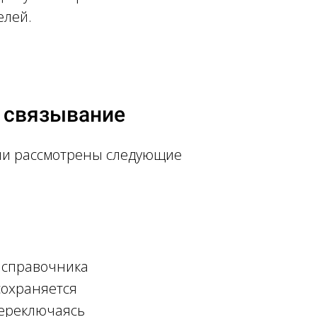
елей.
s связывание
ыли рассмотрены следующие
 справочника
сохраняется
переключаясь