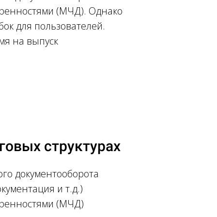
ренностями (МЧД). Однако
ок для пользователей.
мя на выпуск
говых структурах
ого документооборота
ументация и т.д.)
еренностями (МЧД)