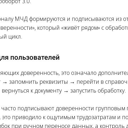
оборот 3.0.
оналу МЧД формируются и подписываются из о
ренности», который «живёт рядом» с обработк
ый цикл.
ля пользователей
ляющих доверенность, это означало дополнит
нт → запомнить реквизиты → перейти в справо
вернуться к документу → запустить обработку.
е часто подписывают доверенности групповым
 это приводило к ощутимым трудозатратам и по
ибок при ручном переносе данных, а контроль 