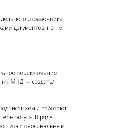
тдельного справочника
ами документов, но не
ельное переключение
чник МЧД → создать/
 подписанием и работают
тере фокуса. В ряде
доступа к персональным