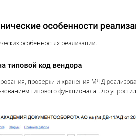
res
хнические особенности реализа
ческих особенностях реализации.
а типовой код вендора
рования, проверки и хранения МЧД реализов
ьзованием типового функционала. Это упрости