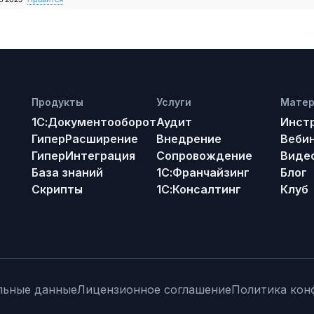
Продукты
Услуги
Мате
1С:Документооборот
Аудит
Инст
ГиперРасширение
Внедрение
Веби
ГиперИнтеграция
Сопровождение
Виде
База знаний
1С:Франчайзинг
Блог
Скрипты
1С:Консалтинг
Клуб
льные данные
Лицензионное соглашение
Политика кон