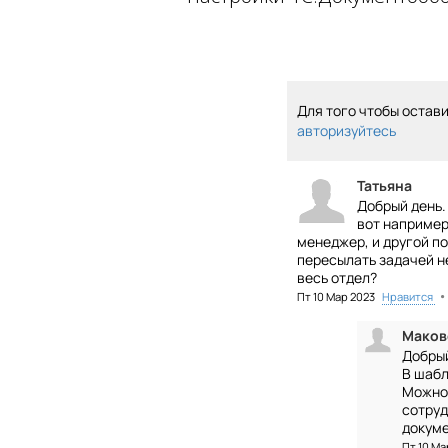
Для того чтобы остав
авторизуйтесь
Татьяна
Добрый день.
вот например
менеджер, и другой по
пересылать задачей н
весь отдел?
•
Пт 10 Мар 2023
Нравится
Маков
Добрый
В шабл
Можно 
сотруд
докум
Пт 10 Ма