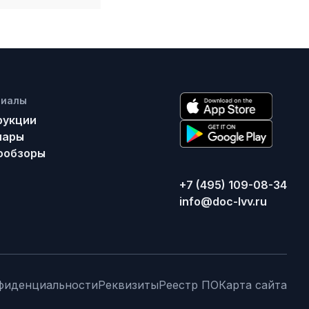
риалы
рукции
нары
ообзоры
+7 (495) 109-08-34
info@doc-lvv.ru
фиденциальности
Реквизиты
Реестр ПО
Карта сайта