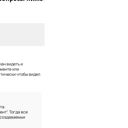
жен видеть и
ументе или
атически чтобы видел
та.
нт". Тогда все
 создаваемых