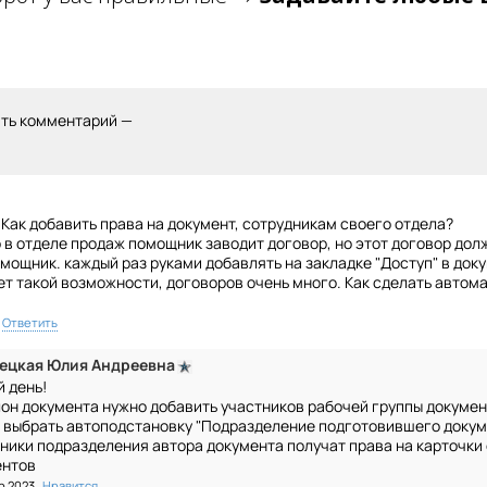
ить комментарий —
 Как добавить права на документ, сотрудникам своего отдела?
 в отделе продаж помощник заводит договор, но этот договор дол
мощник. каждый раз руками добавлять на закладке "Доступ" в док
ет такой возможности, договоров очень много. Как сделать автом
Ответить
ецкая Юлия Андреевна
 день!
он документа нужно добавить участников рабочей группы докумен
выбрать автоподстановку "Подразделение подготовившего докуме
ники подразделения автора документа получат права на карточки
ентов
р 2023
Нравится