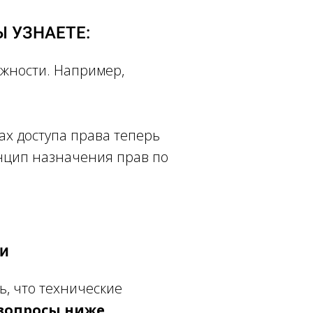
 УЗНАЕТЕ:
ожности. Например,
ах доступа права теперь
инцип назначения прав по
и
ь, что технические
вопросы ниже
.