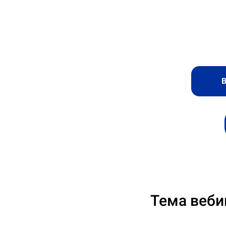
В
Тема веби